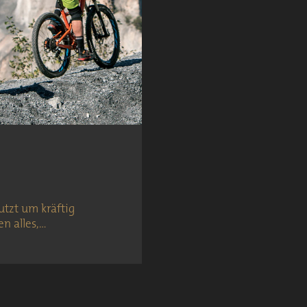
tzt um kräftig
en alles,…