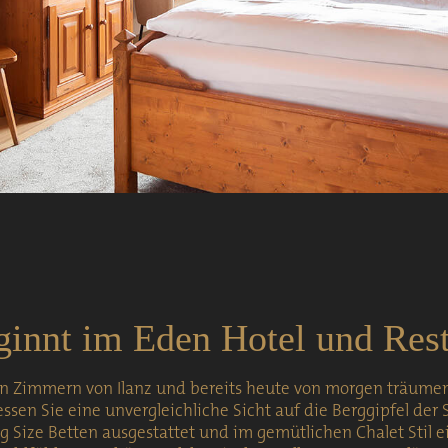
ginnt im Eden Hotel und Rest
 Zimmern von Ilanz und bereits heute von morgen träumen
iessen Sie eine unvergleichliche Sicht auf die Berggipfel der 
 Size Betten ausgestattet und im gemütlichen Chalet Stil ein