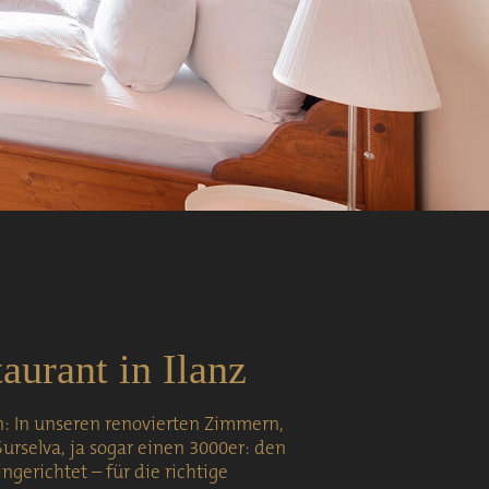
aurant in Ilanz
: In unseren renovierten Zimmern,
Surselva, ja sogar einen 3000er: den
gerichtet – für die richtige