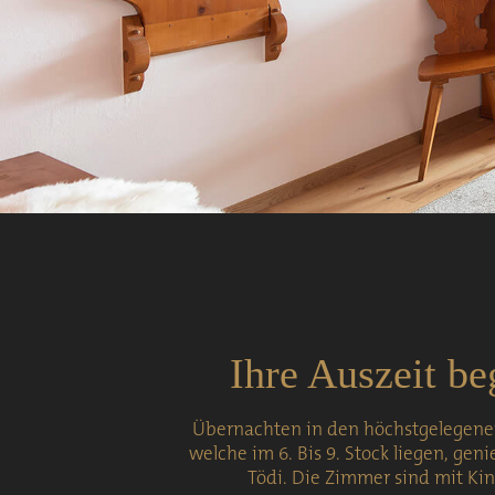
Ihre Auszeit be
Übernachten in den höchstgelegenen
welche im 6. Bis 9. Stock liegen, gen
Tödi. Die Zimmer sind mit King