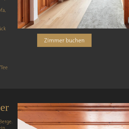
fa,
ück
Zimmer buchen
/Tee
er
 Berge.
ein