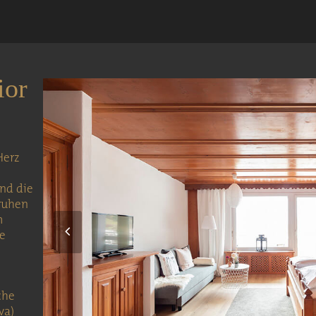
ior
Herz
und die
ruhen
m
Previous
ge
Slide
che
va)