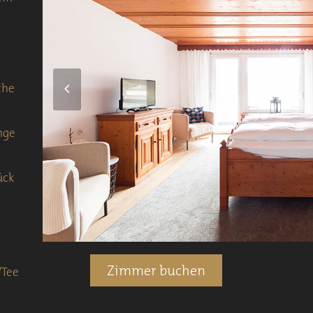
che
Previous
Slide
nge
ück
Zimmer buchen
/Tee